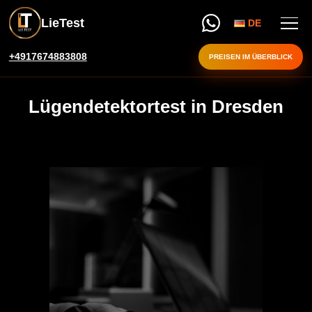
LieTest
DE
+4917674883808
PREISEN IM ÜBERBLICK
Lügendetektortest in Dresden