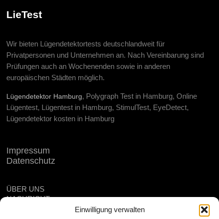
LieTest
Wir bieten Lügendetektortests deutschlandweit für
Privatpersonen und Unternehmen an. Nach Vereinbarung sind
Prüfungen auch an Wochenenden sowie in anderen
europäischen Städten möglich.
, Polygraph Test in Hamburg, Online
Lügendetektor Hamburg
Lügentest, Lügentest in Hamburg, StimulTest, EyeDetect,
Lügendetektor kosten in Hamburg
Impressum
Datenschutz
ÜBER UNS
NACHRICHT
STANDORT
Einwilligung verwalten
FAQ