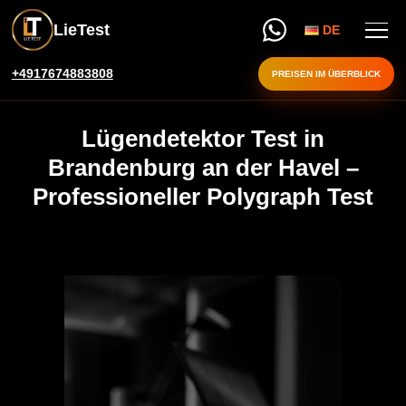
LieTest
DE
+4917674883808
PREISEN IM ÜBERBLICK
Lügendetektor Test in
Brandenburg an der Havel –
Professioneller Polygraph Test