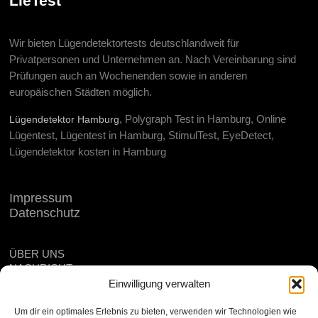
LieTest
Wir bieten Lügendetektortests deutschlandweit für
Privatpersonen und Unternehmen an. Nach Vereinbarung sind
Prüfungen auch an Wochenenden sowie in anderen
europäischen Städten möglich.
, Polygraph Test in Hamburg, Online
Lügendetektor Hamburg
Lügentest, Lügentest in Hamburg, StimulTest, EyeDetect,
Lügendetektor kosten in Hamburg
Impressum
Datenschutz
ÜBER UNS
NACHRICHT
STANDORT
Einwilligung verwalten
FAQ
SEITENÜBERSICHT
Um dir ein optimales Erlebnis zu bieten, verwenden wir Technologien wie