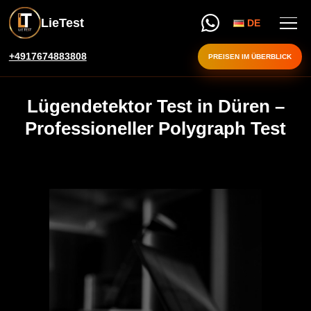
LieTest
DE
+4917674883808
PREISEN IM ÜBERBLICK
Lügendetektor Test in Düren –
Professioneller Polygraph Test