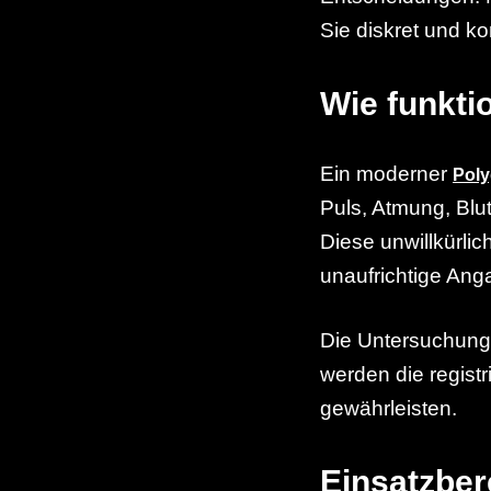
Sie diskret und k
Wie funkti
Ein moderner
Poly
Puls, Atmung, Blu
Diese unwillkürli
unaufrichtige An
Die Untersuchung 
werden die registr
gewährleisten.
Einsatzber