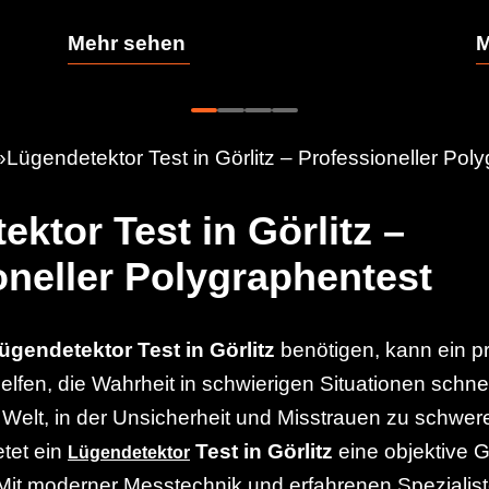
Mehr sehen
M
»
Lügendetektor Test in Görlitz – Professioneller Pol
ktor Test in Görlitz –
oneller Polygraphentest
ügendetektor Test in Görlitz
benötigen, kann ein pr
lfen, die Wahrheit in schwierigen Situationen schne
er Welt, in der Unsicherheit und Misstrauen zu schwe
etet ein
Test in Görlitz
eine objektive G
Lügendetektor
it moderner Messtechnik und erfahrenen Spezialiste