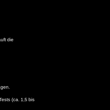
äuft die
agen.
sts (ca. 1,5 bis