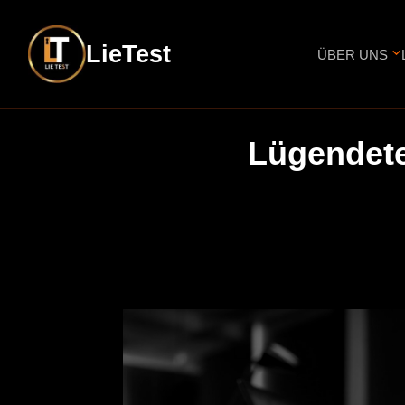
LieTest
ÜBER UNS
Lügendetek