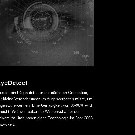
Unternehmen i
Wir dokumenti
Aktivitäten pr
Objektive Bewe
individuelle Er
yeDetect
es ist ein Lügen detector der nächsten Generation,
er kleine Veränderungen im Augenverhalten misst, um
ügen zu erkennen. Eine Genauigkeit von 86-90% wird
reicht. Weltweit bekannte Wissenschaftler der
niversität Utah haben diese Technologie im Jahr 2003
twickelt.