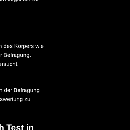
n des Körpers wie
r Befragung.
ersucht,
h der Befragung
Auswertung zu
h Test in