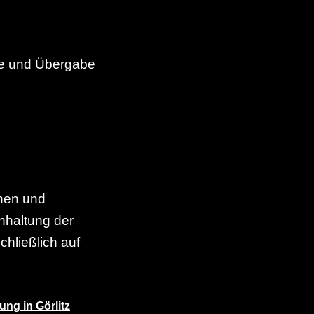
sse und Übergabe
onen und
inhaltung der
hließlich auf
ung in Görlitz