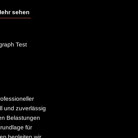
ehr sehen
Mehr se
ygraph Test
ofessioneller
ll und zuverlässig
ren Belastungen
rundlage für
n begleiten wir