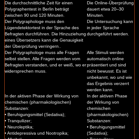
Die durchschnittliche Zeit für einen
Die Online-Überprüfung
Polygraphentest in Berlin beträgt
dauert etwa 20–30
zwischen 90 und 120 Minuten.
Minuten.
Der Polygraphologe muss den
Die Untersuchung kann
Lügendetektortest in der Sprache des
in jeder Sprache
Befragten durchführen. Die Hinzuziehung
durchgeführt werden.
eines Übersetzers kann die Genauigkeit
der Überprüfung verringern..
Der Polygraphologe muss alle Fragen
Alle Stimuli werden
selbst stellen. Alle Fragen werden vom
automatisch online
Befragten verstanden, und er weiß, wo er
präsentiert und sind
widersprechen muss.
nicht bewusst. Es ist
unbekannt, wo und wie
das Ergebnis verzerrt
werden kann.
In der aktiven Phase der Wirkung von
In der aktiven Phase
chemischen (pharmakologischen)
der Wirkung von
Substanzen:
chemischen
• Beruhigungsmittel (Sedativa);
(pharmakologischen)
• Tranquilizer;
Substanzen:
• Neuroleptika;
• Beruhigungsmittel
• Antidepressiva und Nootropika;
(Sedativa);