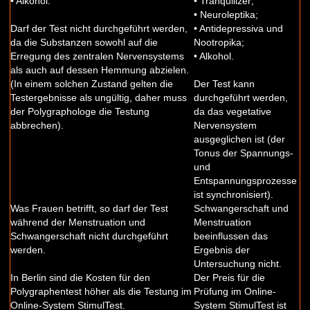
• Alkohol.
• Tranquilizer;
• Neuroleptika;
Darf der Test nicht durchgeführt werden,
• Antidepressiva und
da die Substanzen sowohl auf die
Nootropika;
Erregung des zentralen Nervensystems
• Alkohol.
als auch auf dessen Hemmung abzielen.
(In einem solchen Zustand gelten die
Der Test kann
Testergebnisse als ungültig, daher muss
durchgeführt werden,
der Polygraphologe die Testung
da das vegetative
abbrechen).
Nervensystem
ausgeglichen ist (der
Tonus der Spannungs-
und
Entspannungsprozesse
ist synchronisiert).
Was Frauen betrifft, so darf der Test
Schwangerschaft und
während der Menstruation und
Menstruation
Schwangerschaft nicht durchgeführt
beeinflussen das
werden.
Ergebnis der
Untersuchung nicht.
In Berlin sind die Kosten für den
Der Preis für die
Polygraphentest höher als die Testung im
Prüfung im Online-
Online-System StimulTest.
System StimulTest ist