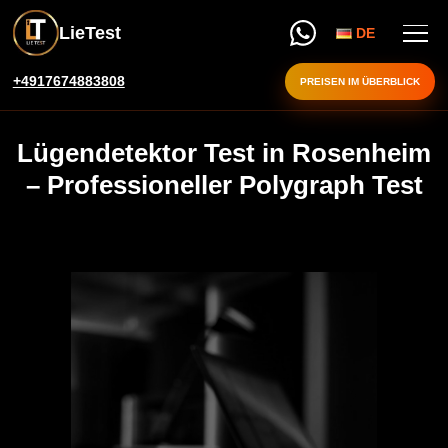
LieTest
DE
+4917674883808
PREISEN IM ÜBERBLICK
Lügendetektor Test in Rosenheim
– Professioneller Polygraph Test