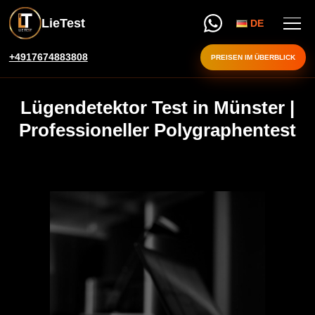
LieTest
DE
+4917674883808
PREISEN IM ÜBERBLICK
Lügendetektor Test in Münster |
Professioneller Polygraphentest