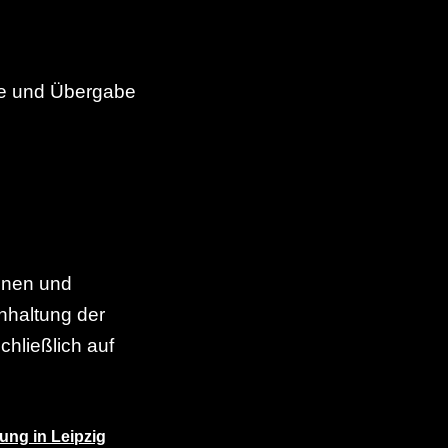
sse und Übergabe
sonen und
inhaltung der
hließlich auf
tung in Leipzig