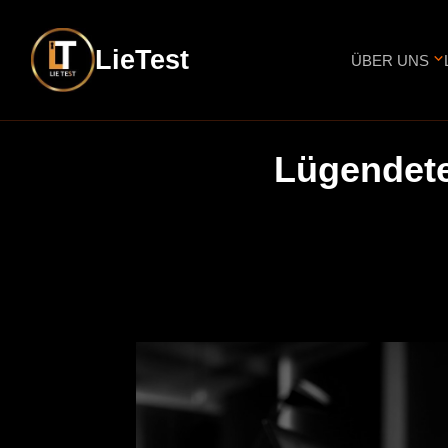
LieTest
ÜBER UNS
Lügendetek