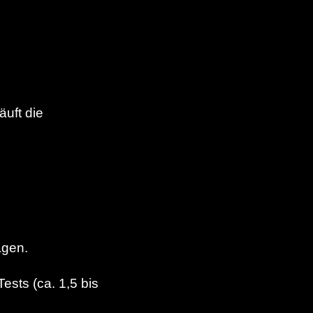
läuft die
agen.
sts (ca. 1,5 bis