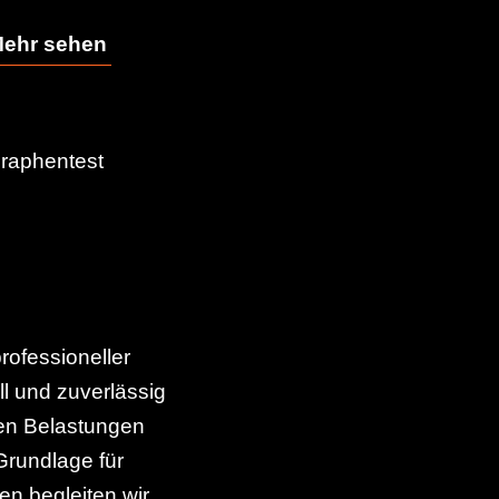
ehr sehen
Mehr se
graphentest
rofessioneller
ll und zuverlässig
ren Belastungen
Grundlage für
n begleiten wir