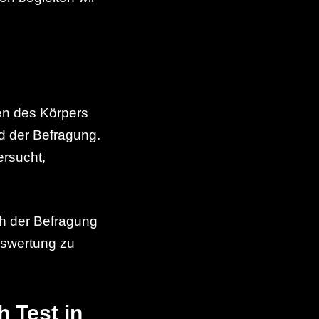
en des Körpers
d der Befragung.
ersucht,
h der Befragung
Auswertung zu
h Test in