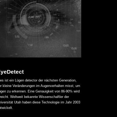
Unternehmen i
Wir dokumenti
Aktivitäten pr
Objektive Bewe
individuelle Er
yeDetect
es ist ein Lügen detector der nächsten Generation,
er kleine Veränderungen im Augenverhalten misst, um
ügen zu erkennen. Eine Genauigkeit von 86-90% wird
reicht. Weltweit bekannte Wissenschaftler der
niversität Utah haben diese Technologie im Jahr 2003
twickelt.