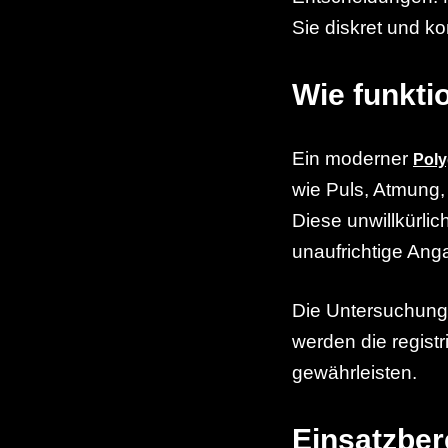
Sie diskret und k
Wie funkti
Ein moderner
Poly
wie Puls, Atmung,
Diese unwillkürli
unaufrichtige An
Die Untersuchung 
werden die registr
gewährleisten.
Einsatzber