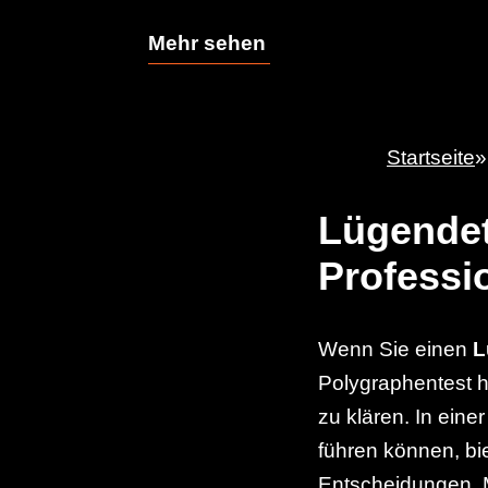
Mehr sehen
Startseite
»
Lügendete
Professi
Wenn Sie einen
L
Polygraphentest he
zu klären. In ein
führen können, bi
Entscheidungen. M