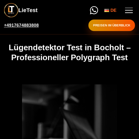
LieTest
DE
+4917674883808
PREISEN IM ÜBERBLICK
Lügendetektor Test in Bocholt –
Professioneller Polygraph Test