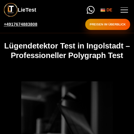
LieTest
DE
+4917674883808
PREISEN IM ÜBERBLICK
Lügendetektor Test in Ingolstadt –
Professioneller Polygraph Test