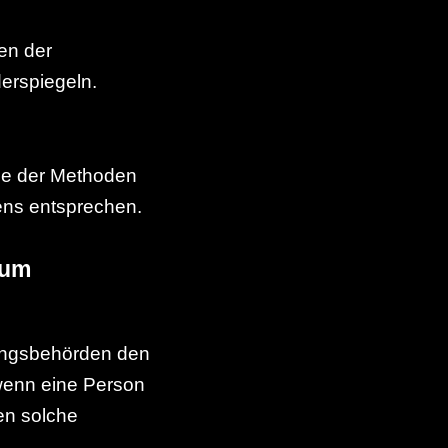
en der
derspiegeln.
ie der Methoden
ens entsprechen.
zum
gungsbehörden den
 wenn eine Person
den solche