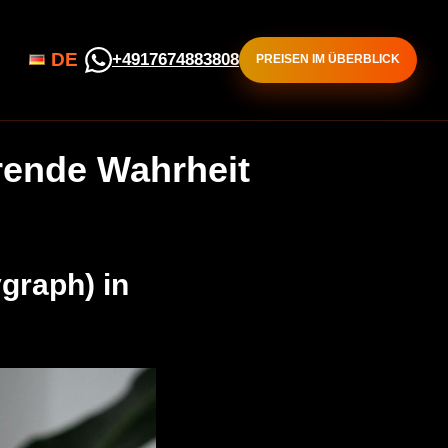
DE
+4917674883808
PREISEN IM ÜBERBLICK
rende Wahrheit
graph) in