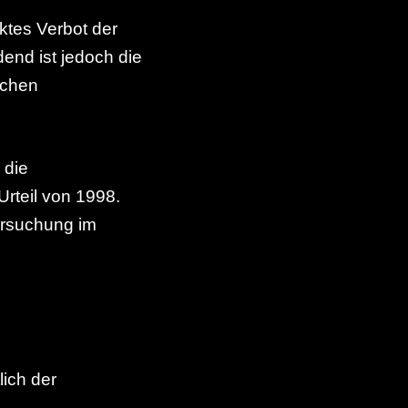
ktes Verbot der
end ist jedoch die
schen
 die
Urteil von 1998.
ersuchung im
ich der