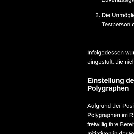
Die Unmöglic
Testperson d
Infolgedessen wu
eingestuft, die n
Einstellung d
Polygraphen
Aufgrund der Posi
Polygraphen im Ra
freiwillig ihre Be
Initiativen in der